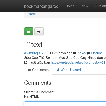
Home
bookmarkangaroo
Home
New
Submit
Home
1
```text
alvindrhq967907
78 days ago
News
Discuss
Siêu Cấp Thủ Đề 100: Mẹo Gắp Cầu Quý Nhiều dân chơi
kỹ thuật giúp bạn
https://getsocialnetwork.com/story6
Comments
Who Upvoted
Comments
Submit a Comment
No HTML