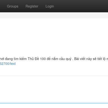
Groups
Register
Login
 đang tìm kiếm Thủ Đề 100 để nắm cầu quý . Bài viết này sẽ tiết lộ 
932700/text