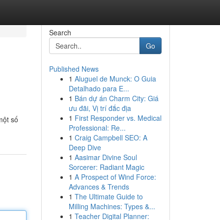
Search
Go
Published News
1
Aluguel de Munck: O Guia
Detalhado para E...
1
Bán dự án Charm City: Giá
ưu đãi, Vị trí đắc địa
1
First Responder vs. Medical
một số
Professional: Re...
1
Craig Campbell SEO: A
Deep Dive
1
Aasimar Divine Soul
Sorcerer: Radiant Magic
1
A Prospect of Wind Force:
Advances & Trends
1
The Ultimate Guide to
Milling Machines: Types &...
1
Teacher Digital Planner: