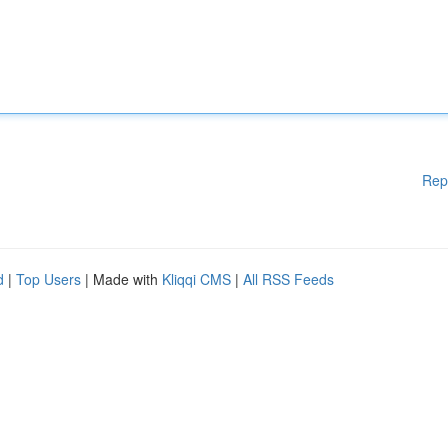
Rep
d
|
Top Users
| Made with
Kliqqi CMS
|
All RSS Feeds