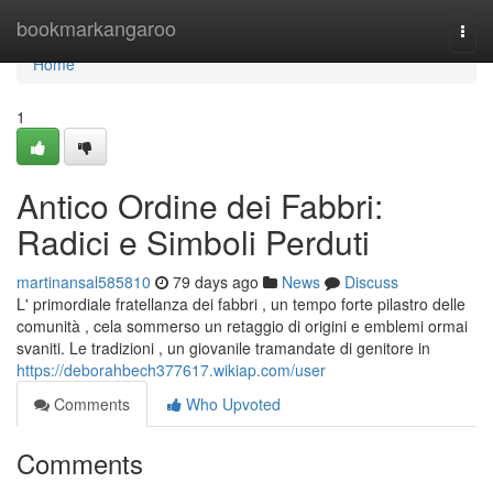
Home
bookmarkangaroo
Togg
navi
Home
1
Antico Ordine dei Fabbri:
Radici e Simboli Perduti
martinansal585810
79 days ago
News
Discuss
L' primordiale fratellanza dei fabbri , un tempo forte pilastro delle
comunità , cela sommerso un retaggio di origini e emblemi ormai
svaniti. Le tradizioni , un giovanile tramandate di genitore in
https://deborahbech377617.wikiap.com/user
Comments
Who Upvoted
Comments