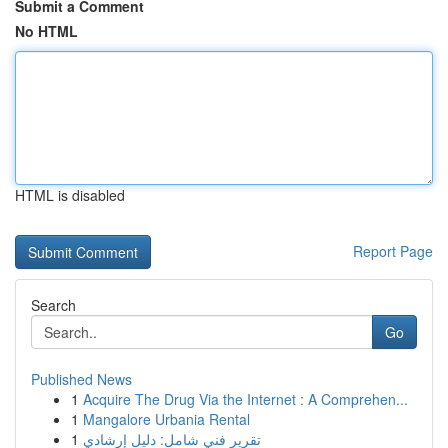
Submit a Comment
No HTML
HTML is disabled
Report Page
Search
Go
Published News
1
Acquire The Drug Via the Internet : A Comprehen...
1
Mangalore Urbania Rental
1
تقرير فني شامل: دليل إرشادي