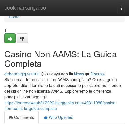
Home
bookmarkangaroo
Togg
navi
Home
1
Casino Non AAMS: La Guida
Completa
deborahtgzj341900
80 days ago
News
Discuss
Stai cercando un casino non AAMS consigliato? Questa guida
approfondita ti fornirà le le dati necessarie per capire nel mondo
dei siti online non licenza AAMS. Esploreremo le differenze
principali, i vantaggi, gli
https://theresawaub812026.bloggosite.com/49311988/casino-
non-aams-la-guida-completa
Comments
Who Upvoted