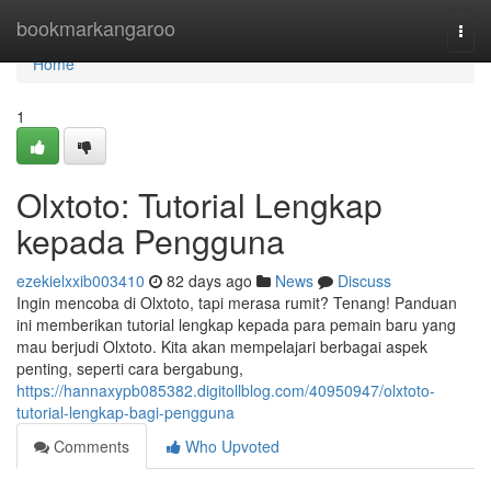
Home
bookmarkangaroo
Togg
navi
Home
1
Olxtoto: Tutorial Lengkap
kepada Pengguna
ezekielxxib003410
82 days ago
News
Discuss
Ingin mencoba di Olxtoto, tapi merasa rumit? Tenang! Panduan
ini memberikan tutorial lengkap kepada para pemain baru yang
mau berjudi Olxtoto. Kita akan mempelajari berbagai aspek
penting, seperti cara bergabung,
https://hannaxypb085382.digitollblog.com/40950947/olxtoto-
tutorial-lengkap-bagi-pengguna
Comments
Who Upvoted