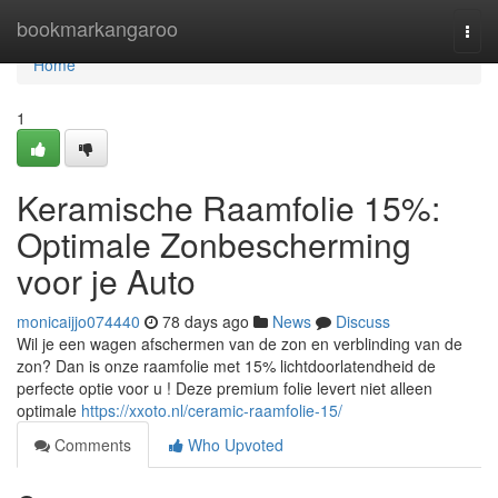
Home
bookmarkangaroo
Togg
navi
Home
1
Keramische Raamfolie 15%:
Optimale Zonbescherming
voor je Auto
monicaijjo074440
78 days ago
News
Discuss
Wil je een wagen afschermen van de zon en verblinding van de
zon? Dan is onze raamfolie met 15% lichtdoorlatendheid de
perfecte optie voor u ! Deze premium folie levert niet alleen
optimale
https://xxoto.nl/ceramic-raamfolie-15/
Comments
Who Upvoted