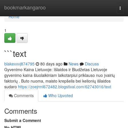
Home
bookmarkangaroo
Togg
navi
Home
1
```text
blakexxvj874795
80 days ago
News
Discuss
Gyvenimo Kaina Lietuvoje: Išlaidos ir Biudžetas Lietuvoje
gyvenimo kaina šiuolaikiniam laikotarpiui priklauso nuo įvairių
faktorių . Buto nuoma, maisto krepšelis bei kelionių išlaidos
sudaro
https://zoejrml672482.blogstival.com/62743016/text
Comments
Who Upvoted
Comments
Submit a Comment
No HTML