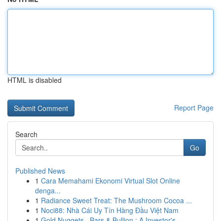
HTML is disabled
Report Page
Search
Go
Published News
1
Cara Memahami Ekonomi Virtual Slot Online
denga...
1
Radiance Sweet Treat: The Mushroom Cocoa ...
1
Noci88: Nhà Cái Uy Tín Hàng Đầu Việt Nam
1
Gold Nuggets , Bars & Bullion : A Investor's ...