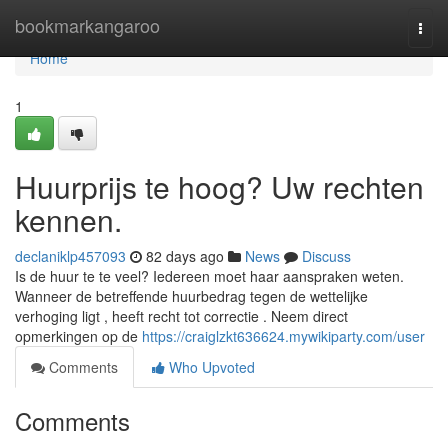
Home
bookmarkangaroo
Togg
navi
Home
1
Huurprijs te hoog? Uw rechten
kennen.
declaniklp457093
82 days ago
News
Discuss
Is de huur te te veel? Iedereen moet haar aanspraken weten.
Wanneer de betreffende huurbedrag tegen de wettelijke
verhoging ligt , heeft recht tot correctie . Neem direct
opmerkingen op de
https://craiglzkt636624.mywikiparty.com/user
Comments
Who Upvoted
Comments