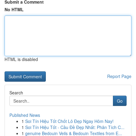
Submit a Comment
No HTML
HTML is disabled
Report Page
Search
Go
Published News
1
Soi Tín Hiệu Tốt Chốt Lô Đẹp Ngay Hôm Nay!
1
Soi Tín Hiệu Tốt - Cầu Đề Đẹp Nhất: Phân Tích C...
1
genuine Bedouin Veils & Bedouin Textiles from E...