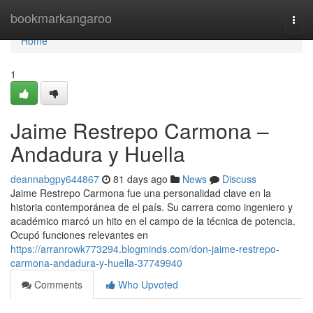
Home
bookmarkangaroo
Togg
navi
Home
1
Jaime Restrepo Carmona –
Andadura y Huella
deannabgpy644867
81 days ago
News
Discuss
Jaime Restrepo Carmona fue una personalidad clave en la
historia contemporánea de el país. Su carrera como ingeniero y
académico marcó un hito en el campo de la técnica de potencia.
Ocupó funciones relevantes en
https://arranrowk773294.blogminds.com/don-jaime-restrepo-
carmona-andadura-y-huella-37749940
Comments
Who Upvoted