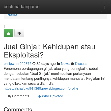
Home
bookmarkangaroo
Togg
navi
Home
1
Jual Ginjal: Kehidupan atau
Eksploitasi?
philipwnnr902675
82 days ago
News
Discuss
Fenomena perdagangan ginjal, atau yang seringkali disebut
dengan sebutan "Jual Ginjal," menimbulkan pertanyaan
mendalam tentang pentingnya kehidupan manusia . Kegiatan ini,
yang dilakukan secara diam-diam
https://aishajuxu941369.newsbloger.com/profile
Comments
Who Upvoted
Comments