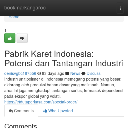
Home
bookmarkangaroo
Togg
navi
Home
1
Pabrik Karet Indonesia:
Potensi dan Tantangan Industri
denisvgbc187556
83 days ago
News
Discuss
Industri unit polimer di Indonesia memegang potensi yang besar,
didorong oleh produksi bahan dasar yang melimpah. Namun,
area ini juga menghadapi tantangan serius, termasuk dependensi
pada ekspor global yang volatil,
https://tridutaperkasa.com/special-order/
Comments
Who Upvoted
Comments