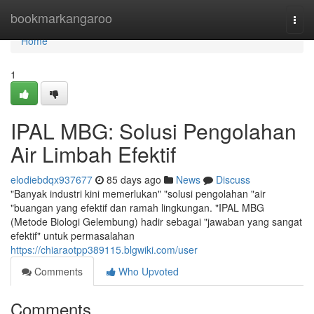
Home
bookmarkangaroo
Togg
navi
Home
1
IPAL MBG: Solusi Pengolahan
Air Limbah Efektif
elodiebdqx937677
85 days ago
News
Discuss
"Banyak industri kini memerlukan" "solusi pengolahan "air
"buangan yang efektif dan ramah lingkungan. "IPAL MBG
(Metode Biologi Gelembung) hadir sebagai "jawaban yang sangat
efektif" untuk permasalahan
https://chiaraotpp389115.blgwiki.com/user
Comments
Who Upvoted
Comments