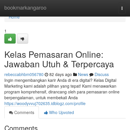
Home
bookmarkangaroo
Togg
navi
Home
1
Kelas Pemasaran Online:
Jawaban Utuh & Terpercaya
rebeccabhbm056780
82 days ago
News
Discuss
Ingin mengembangkan karir Anda di era digital? Kelas Digital
Marketing kami adalah pilihan yang tepat! Kami menawarkan
program komprehensif, dirancang oleh para pemasaran online
berpengalaman, untuk membekali Anda
https://woodyvvuj702635.idblogz.com/profile
Comments
Who Upvoted
Comments