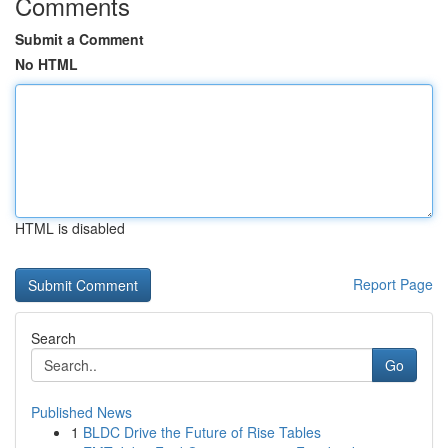
Comments
Submit a Comment
No HTML
HTML is disabled
Report Page
Search
Go
Published News
1
BLDC Drive the Future of Rise Tables