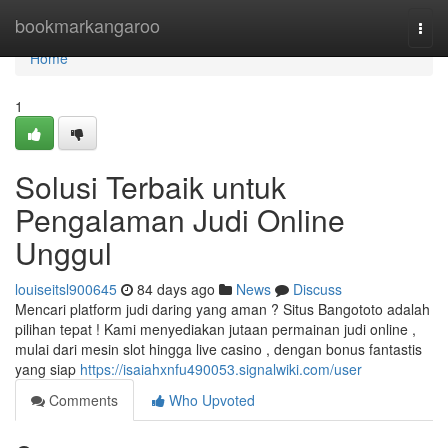
Home
bookmarkangaroo
Togg
navi
Home
1
Solusi Terbaik untuk
Pengalaman Judi Online
Unggul
louiseitsl900645
84 days ago
News
Discuss
Mencari platform judi daring yang aman ? Situs Bangototo adalah
pilihan tepat ! Kami menyediakan jutaan permainan judi online ,
mulai dari mesin slot hingga live casino , dengan bonus fantastis
yang siap
https://isaiahxnfu490053.signalwiki.com/user
Comments
Who Upvoted