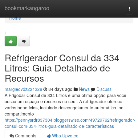
Home
bookmarkangaroo
Togg
navi
Home
1
Refrigerador Consul da 334
Litros: Guia Detalhado de
Recursos
margiedvdz224226
84 days ago
News
Discuss
A Frigobar Consul de 334 Litros é uma ótima opção para você
busca um espaço e recursos no seu . A refrigerador oferece
vários benefícios, incluindo descongelamento automático, no
compartimento
https://pennysrdr837304.bloggerswise.com/49729762/refrigerador-
consul-com-334-litros-guia-detalhado-de-características
Comments
Who Upvoted