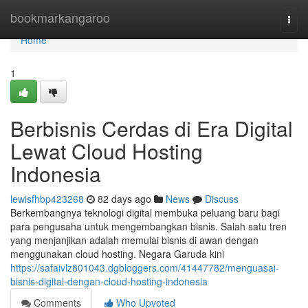
Home
bookmarkangaroo
Togg
navi
Home
1
Berbisnis Cerdas di Era Digital
Lewat Cloud Hosting
Indonesia
lewisfhbp423268
82 days ago
News
Discuss
Berkembangnya teknologi digital membuka peluang baru bagi
para pengusaha untuk mengembangkan bisnis. Salah satu tren
yang menjanjikan adalah memulai bisnis di awan dengan
menggunakan cloud hosting. Negara Garuda kini
https://safaivlz801043.dgbloggers.com/41447782/menguasai-
bisnis-digital-dengan-cloud-hosting-indonesia
Comments
Who Upvoted