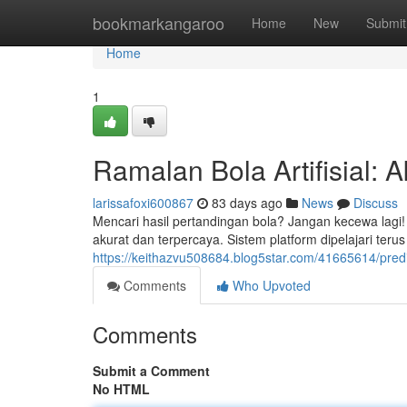
Home
bookmarkangaroo
Home
New
Submit
Home
1
Ramalan Bola Artifisial: A
larissafoxi600867
83 days ago
News
Discuss
Mencari hasil pertandingan bola? Jangan kecewa lagi
akurat dan terpercaya. Sistem platform dipelajari ter
https://keithazvu508684.blog5star.com/41665614/predik
Comments
Who Upvoted
Comments
Submit a Comment
No HTML