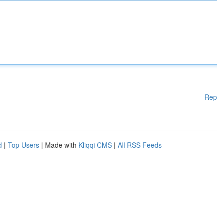
Rep
d
|
Top Users
| Made with
Kliqqi CMS
|
All RSS Feeds