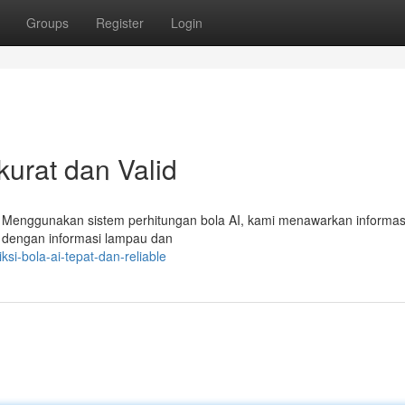
Groups
Register
Login
kurat dan Valid
! Menggunakan sistem perhitungan bola AI, kami menawarkan informas
us dengan informasi lampau dan
si-bola-ai-tepat-dan-reliable