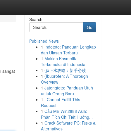
Search
Go
Published News
1
Indototo: Panduan Lengkap
dan Ulasan Terbaru
1
Maklon Kosmetik
Terkemuka di Indonesia
1
{jb下水攻略：新手必读
i sangat
1
{Ibuprofen: A Thorough
Overview
1
Jatengtoto: Panduan Utuh
untuk Orang Baru
1
I Cannot Fulfill This
Request
1
Cầu MB Win2888 Asia:
Phân Tích Chi Tiết Hướng...
1
Crack Software PC: Risks &
Alternatives