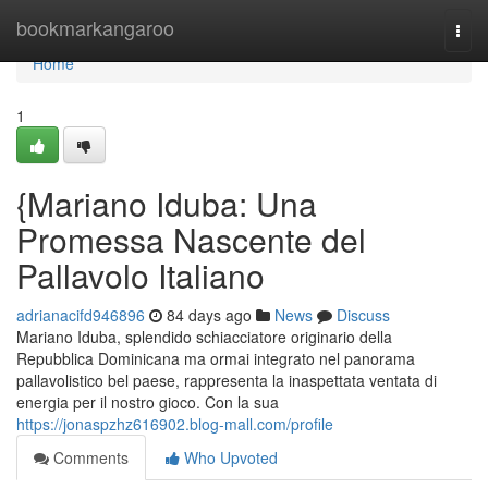
Home
bookmarkangaroo
Togg
navi
Home
1
{Mariano Iduba: Una
Promessa Nascente del
Pallavolo Italiano
adrianacifd946896
84 days ago
News
Discuss
Mariano Iduba, splendido schiacciatore originario della
Repubblica Dominicana ma ormai integrato nel panorama
pallavolistico bel paese, rappresenta la inaspettata ventata di
energia per il nostro gioco. Con la sua
https://jonaspzhz616902.blog-mall.com/profile
Comments
Who Upvoted