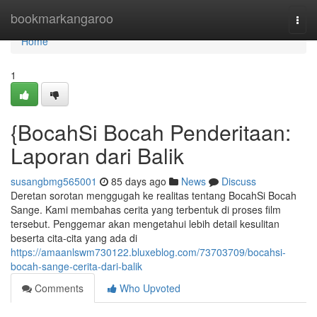
Home
bookmarkangaroo
Togg
navi
Home
1
{BocahSi Bocah Penderitaan:
Laporan dari Balik
susangbmg565001
85 days ago
News
Discuss
Deretan sorotan menggugah ke realitas tentang BocahSi Bocah
Sange. Kami membahas cerita yang terbentuk di proses film
tersebut. Penggemar akan mengetahui lebih detail kesulitan
beserta cita-cita yang ada di
https://amaanlswm730122.bluxeblog.com/73703709/bocahsi-
bocah-sange-cerita-dari-balik
Comments
Who Upvoted