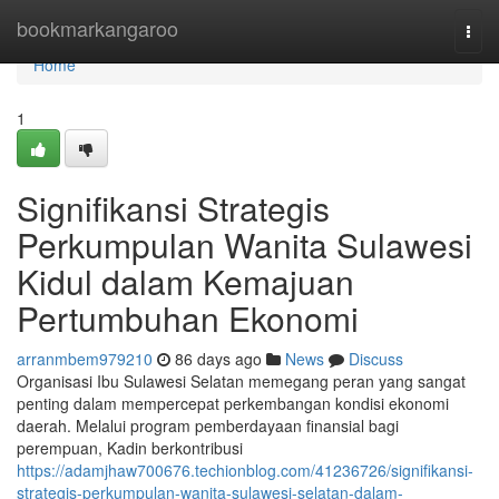
Home
bookmarkangaroo
Togg
navi
Home
1
Signifikansi Strategis
Perkumpulan Wanita Sulawesi
Kidul dalam Kemajuan
Pertumbuhan Ekonomi
arranmbem979210
86 days ago
News
Discuss
Organisasi Ibu Sulawesi Selatan memegang peran yang sangat
penting dalam mempercepat perkembangan kondisi ekonomi
daerah. Melalui program pemberdayaan finansial bagi
perempuan, Kadin berkontribusi
https://adamjhaw700676.techionblog.com/41236726/signifikansi-
strategis-perkumpulan-wanita-sulawesi-selatan-dalam-