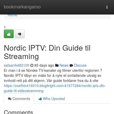
Home
bookmarkangaroo
Togg
navi
Home
1
Nordic IPTV: Din Guide til
Streaming
safaarrk482105
85 days ago
News
Discuss
Er man i å se Norske TV-kanaler og filmer utenfor regionen ?
Nordic IPTV tilbyr en måte for å nyte et omfattende utvalg av
innhold rett på ditt skjerm. Vår guide forklarer hva du å vite
https://zoefhtc419310.blogitright.com/41577284/nordic-iptv-din-
guide-til-videostrømming
Comments
Who Upvoted
Comments