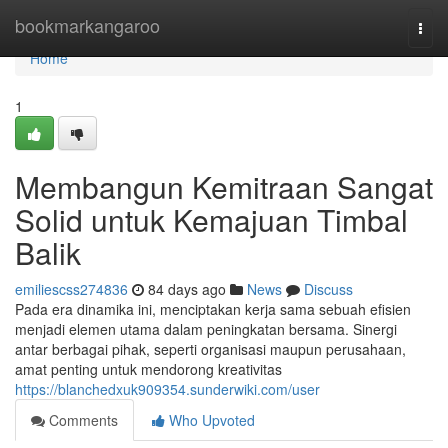
Home
bookmarkangaroo
Togg
navi
Home
1
Membangun Kemitraan Sangat
Solid untuk Kemajuan Timbal
Balik
emiliescss274836
84 days ago
News
Discuss
Pada era dinamika ini, menciptakan kerja sama sebuah efisien
menjadi elemen utama dalam peningkatan bersama. Sinergi
antar berbagai pihak, seperti organisasi maupun perusahaan,
amat penting untuk mendorong kreativitas
https://blanchedxuk909354.sunderwiki.com/user
Comments
Who Upvoted