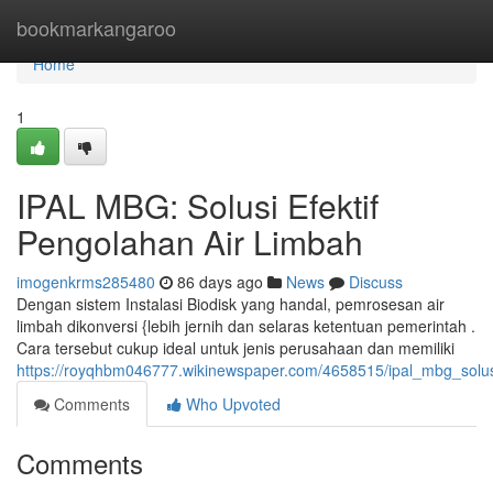
Home
bookmarkangaroo
Home
1
IPAL MBG: Solusi Efektif
Pengolahan Air Limbah
imogenkrms285480
86 days ago
News
Discuss
Dengan sistem Instalasi Biodisk yang handal, pemrosesan air
limbah dikonversi {lebih jernih dan selaras ketentuan pemerintah .
Cara tersebut cukup ideal untuk jenis perusahaan dan memiliki
https://royqhbm046777.wikinewspaper.com/4658515/ipal_mbg_solus
Comments
Who Upvoted
Comments