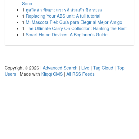
Sena...
1
พูลวิลล่า พัทยา: สวรรค์ ส่วนตัว ชิด ทะเล
1
Replacing Your ABS unit: A full tutorial
1
Mi Mascota Fiel: Guía para Elegir al Mejor Amigo
1
The Ultimate Carry On Collection: Ranking the Best
1
Smart Home Devices: A Beginner's Guide
Copyright © 2026 |
Advanced Search
|
Live
|
Tag Cloud
|
Top
Users
| Made with
Kliqqi CMS
|
All RSS Feeds