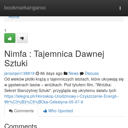
Home
bookmarkangaroo
Togg
navi
Home
1
Nimfa : Tajemnica Dawnej
Sztuki
janazqen138819
86 days ago
News
Discuss
Od wieków plotki krążą o tajemniczych istotach, które ukrywają się
w gęstwinach lasów – wróżkach. Pod tytułem film, "Wróżka:
Sekret Starożytnej Sztuki", przygląda się ukrytemu światu tych
https://telegra.ph/Horoskop-Urodzinowy-i-Czyszczenie-Energii--
Wr%C3%B3%C5%BCka-Celestyna-05-07-9
Comments
Who Upvoted
Comments