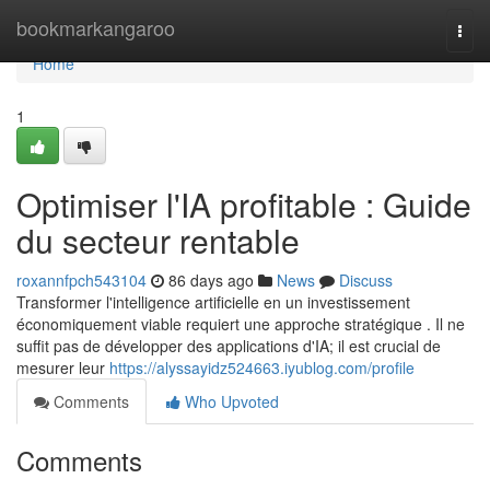
Home
bookmarkangaroo
Togg
navi
Home
1
Optimiser l'IA profitable : Guide
du secteur rentable
roxannfpch543104
86 days ago
News
Discuss
Transformer l'intelligence artificielle en un investissement
économiquement viable requiert une approche stratégique . Il ne
suffit pas de développer des applications d'IA; il est crucial de
mesurer leur
https://alyssayidz524663.iyublog.com/profile
Comments
Who Upvoted
Comments