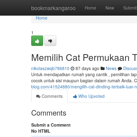
Home
bookmarkangaroo
Home
New
Submit
Home
1
Memilih Cat Permukaan Te
nikolaszwqb786810
87 days ago
News
Discus
Untuk mendapatkan rumah yang cantik , pemilihan lapis
cocok untuk sisi maupun bagian dalam rumah Anda. Ca
blog.com/41524880/mengilih-cat-dinding-terbaik-luar-
Comments
Who Upvoted
Comments
Submit a Comment
No HTML