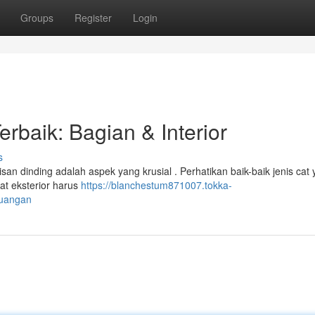
Groups
Register
Login
rbaik: Bagian & Interior
s
an dinding adalah aspek yang krusial . Perhatikan baik-baik jenis cat
t eksterior harus
https://blanchestum871007.tokka-
ruangan