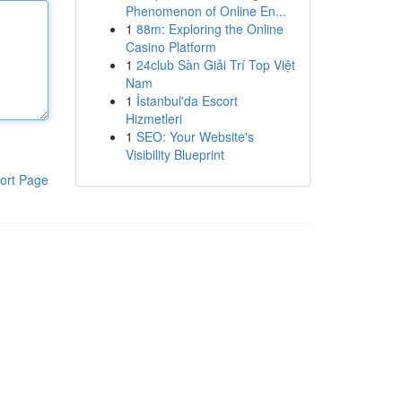
Phenomenon of Online En...
1
88m: Exploring the Online
Casino Platform
1
24club Sàn Giải Trí Top Việt
Nam
1
İstanbul'da Escort
Hizmetleri
1
SEO: Your Website's
Visibility Blueprint
ort Page