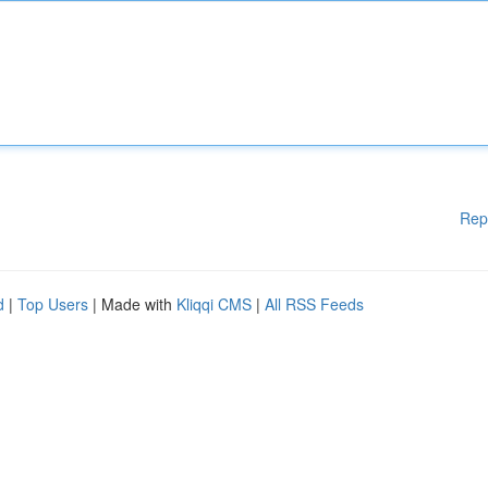
Rep
d
|
Top Users
| Made with
Kliqqi CMS
|
All RSS Feeds