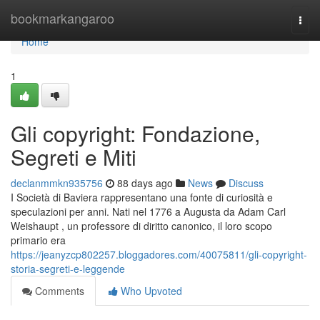
Home
bookmarkangaroo
Togg
navi
Home
1
Gli copyright: Fondazione,
Segreti e Miti
declanmmkn935756
88 days ago
News
Discuss
I Società di Baviera rappresentano una fonte di curiosità e
speculazioni per anni. Nati nel 1776 a Augusta da Adam Carl
Weishaupt , un professore di diritto canonico, il loro scopo
primario era
https://jeanyzcp802257.bloggadores.com/40075811/gli-copyright-
storia-segreti-e-leggende
Comments
Who Upvoted