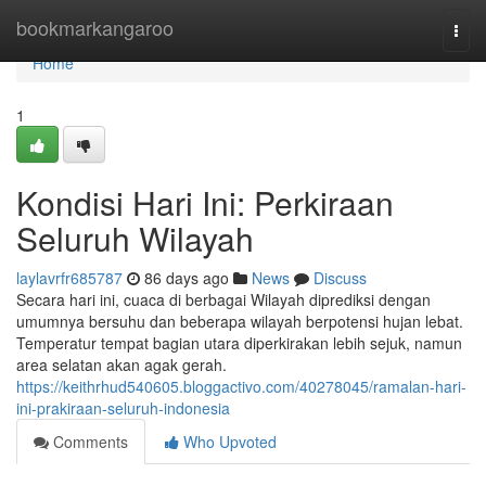
Home
bookmarkangaroo
Togg
navi
Home
1
Kondisi Hari Ini: Perkiraan
Seluruh Wilayah
laylavrfr685787
86 days ago
News
Discuss
Secara hari ini, cuaca di berbagai Wilayah diprediksi dengan
umumnya bersuhu dan beberapa wilayah berpotensi hujan lebat.
Temperatur tempat bagian utara diperkirakan lebih sejuk, namun
area selatan akan agak gerah.
https://keithrhud540605.bloggactivo.com/40278045/ramalan-hari-
ini-prakiraan-seluruh-indonesia
Comments
Who Upvoted