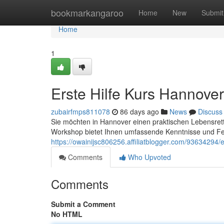
Home
bookmarkangaroo
Home
New
Submit
Home
1
Erste Hilfe Kurs Hannover
zubairfmps811078
86 days ago
News
Discuss
Sie möchten in Hannover einen praktischen Lebensrett
Workshop bietet Ihnen umfassende Kenntnisse und Fer
https://owainijsc806256.affiliatblogger.com/93634294/
Comments
Who Upvoted
Comments
Submit a Comment
No HTML