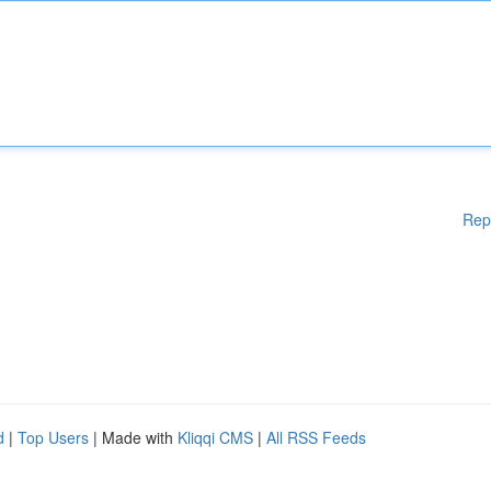
Rep
d
|
Top Users
| Made with
Kliqqi CMS
|
All RSS Feeds