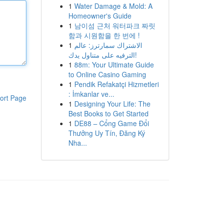
1
Water Damage & Mold: A
Homeowner's Guide
1
남이섬 근처 워터파크 짜릿
함과 시원함을 한 번에 !
1
الاشتراك سمارترز: عالم
الترفيه على متناول يدك!
1
88m: Your Ultimate Guide
to Online Casino Gaming
1
Pendik Refakatçi Hizmetleri
: İmkanlar ve...
ort Page
1
Designing Your Life: The
Best Books to Get Started
1
DE88 – Cổng Game Đổi
Thưởng Uy Tín, Đăng Ký
Nha...