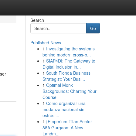
Search
Go
Published News
1
Investigating the systems
behind modern cross-b...
1
SIAP4DI: The Gateway to
Digital Inclusion in...
1
South Florida Business
nser
Strategist: Your Busi...
1
Optimal Monk
Backgrounds: Charting Your
Course
1
Cómo organizar una
mudanza nacional sin
estrés:...
1
{Emperium Titan Sector
88A Gurgaon: A New
Landm...