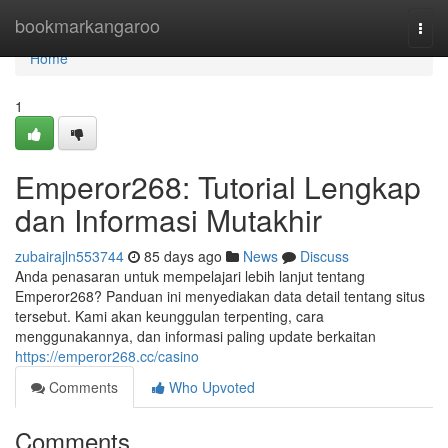
Home
bookmarkangaroo
Togg
navi
Home
1
Emperor268: Tutorial Lengkap
dan Informasi Mutakhir
zubairajln553744
85 days ago
News
Discuss
Anda penasaran untuk mempelajari lebih lanjut tentang
Emperor268? Panduan ini menyediakan data detail tentang situs
tersebut. Kami akan keunggulan terpenting, cara
menggunakannya, dan informasi paling update berkaitan
https://emperor268.cc/casino
Comments
Who Upvoted
Comments