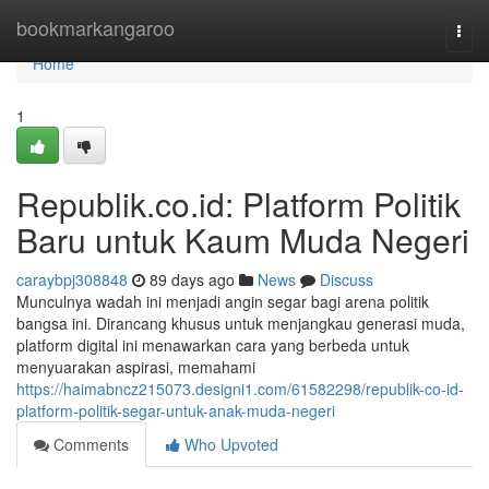
Home
bookmarkangaroo
Togg
navi
Home
1
Republik.co.id: Platform Politik
Baru untuk Kaum Muda Negeri
caraybpj308848
89 days ago
News
Discuss
Munculnya wadah ini menjadi angin segar bagi arena politik
bangsa ini. Dirancang khusus untuk menjangkau generasi muda,
platform digital ini menawarkan cara yang berbeda untuk
menyuarakan aspirasi, memahami
https://haimabncz215073.designi1.com/61582298/republik-co-id-
platform-politik-segar-untuk-anak-muda-negeri
Comments
Who Upvoted