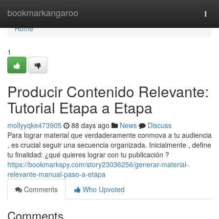
Home
bookmarkangaroo
Togg
navi
Home
1
Producir Contenido Relevante:
Tutorial Etapa a Etapa
mollyyqke473905
88 days ago
News
Discuss
Para lograr material que verdaderamente conmova a tu audiencia
, es crucial seguir una secuencia organizada. Inicialmente , define
tu finalidad: ¿qué quieres lograr con tu publicación ?
https://bookmarkspy.com/story23036256/generar-material-
relevante-manual-paso-a-etapa
Comments
Who Upvoted
Comments