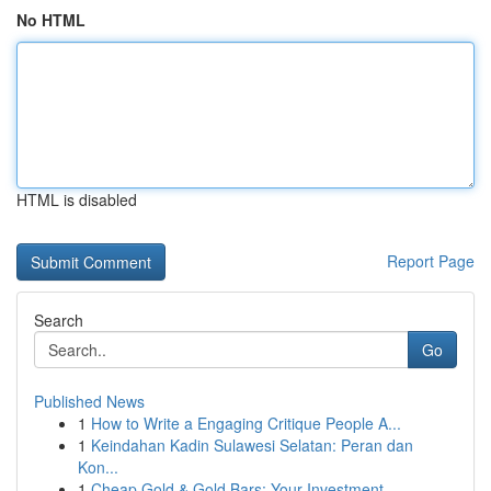
No HTML
HTML is disabled
Report Page
Search
Go
Published News
1
How to Write a Engaging Critique People A...
1
Keindahan Kadin Sulawesi Selatan: Peran dan
Kon...
1
Cheap Gold & Gold Bars: Your Investment