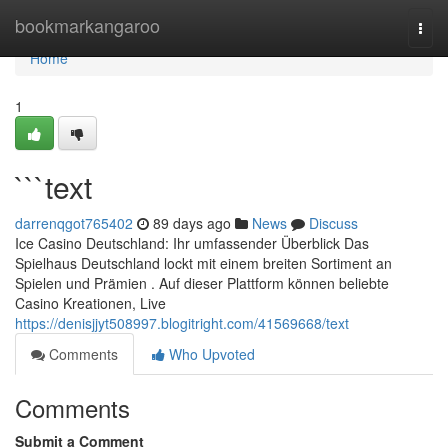
Home
bookmarkangaroo
Togg
navi
Home
1
```text
darrenqgot765402
89 days ago
News
Discuss
Ice Casino Deutschland: Ihr umfassender Überblick Das
Spielhaus Deutschland lockt mit einem breiten Sortiment an
Spielen und Prämien . Auf dieser Plattform können beliebte
Casino Kreationen, Live
https://denisjjyt508997.blogitright.com/41569668/text
Comments
Who Upvoted
Comments
Submit a Comment