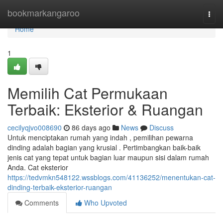
Home
bookmarkangaroo
Togg
navi
Home
1
Memilih Cat Permukaan
Terbaik: Eksterior & Ruangan
cecilyqjvo008690
86 days ago
News
Discuss
Untuk menciptakan rumah yang indah , pemilihan pewarna
dinding adalah bagian yang krusial . Pertimbangkan baik-baik
jenis cat yang tepat untuk bagian luar maupun sisi dalam rumah
Anda. Cat eksterior
https://tedvmkn548122.wssblogs.com/41136252/menentukan-cat-
dinding-terbaik-eksterior-ruangan
Comments
Who Upvoted