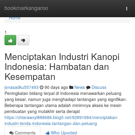
Home
bookmarkangaroo
Togg
navi
Home
1
Menciptakan Industri Kanopi
Indonesia: Hambatan dan
Kesempatan
jonasadku557493
90 days ago
News
Discuss
Peningkatan bidang terpal di Indonesia menawarkan peluang
yang besar, namun juga menghadapi tantangan yang signifikan.
Beberapa tantangan utama adalah minimnya akses ke mesin
pembuatan yang mutakhir serta derajat
https://chiarawxyl888686.blog5.net/92891684/menciptakan-
industri-tenda-indonesia-tantangan-dan-peluang
Comments
Who Upvoted