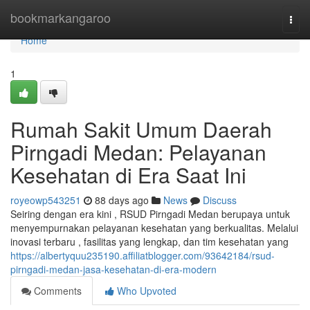
Home
bookmarkangaroo
Togg
navi
Home
1
Rumah Sakit Umum Daerah
Pirngadi Medan: Pelayanan
Kesehatan di Era Saat Ini
royeowp543251
88 days ago
News
Discuss
Seiring dengan era kini , RSUD Pirngadi Medan berupaya untuk
menyempurnakan pelayanan kesehatan yang berkualitas. Melalui
inovasi terbaru , fasilitas yang lengkap, dan tim kesehatan yang
https://albertyquu235190.affiliatblogger.com/93642184/rsud-
pirngadi-medan-jasa-kesehatan-di-era-modern
Comments
Who Upvoted