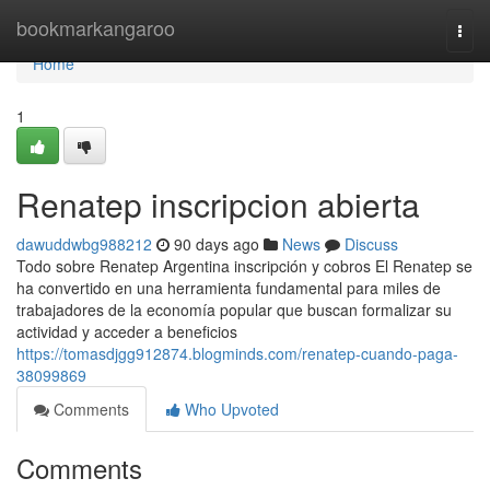
Home
bookmarkangaroo
Togg
navi
Home
1
Renatep inscripcion abierta
dawuddwbg988212
90 days ago
News
Discuss
Todo sobre Renatep Argentina inscripción y cobros El Renatep se
ha convertido en una herramienta fundamental para miles de
trabajadores de la economía popular que buscan formalizar su
actividad y acceder a beneficios
https://tomasdjgg912874.blogminds.com/renatep-cuando-paga-
38099869
Comments
Who Upvoted
Comments