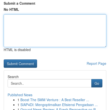
Submit a Comment
No HTML
HTML is disabled
Report Page
Search
Go
Published News
1
Boost The SMM Venture : A Best Reseller ...
1
SIAP4DI: Mengoptimalkan Efisiensi Pengadaan ...
1
Ground News Review: A Fresh Perspective on R...