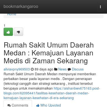
Home
bookmarkangaroo
Togg
navi
Home
1
Rumah Sakit Umum Daerah
Medan : Kemajuan Layanan
Medis di Zaman Sekarang
aliviavpny969503
89 days ago
News
Discuss
Rumah Sakit Umum Daerah Medan mempunyai memberikan
perbaikan besar pada layanan medis . Dengan penerapan
{teknologi canggih dan strategi sekarang , institusi tersebut
berupaya untuk memaksimalkan
https://aishanbwv675163.post-
blogs.com/62095441/fasilitas-kesehatan-daerah-medan-
kemajuan-layanan-kesehatan-di-era-sekarang
Comments
Who Upvoted