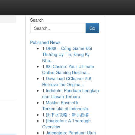
Search
Go
Published News
1
DE88 – Cổng Game Đổi
Thưởng Uy Tín, Đăng Ký
Nha...
1
88i Casino: Your Ultimate
Online Gaming Destina...
1
Download CCleaner 5.6:
Retrieve the Origina...
1
Indototo: Panduan Lengkap
dan Ulasan Terbaru
1
Maklon Kosmetik
Terkemuka di Indonesia
1
{jb下水攻略：新手必读
1
{Ibuprofen: A Thorough
Overview
1
Jatengtoto: Panduan Utuh