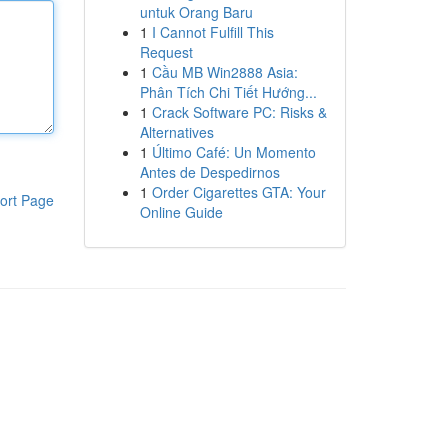
untuk Orang Baru
1
I Cannot Fulfill This
Request
1
Cầu MB Win2888 Asia:
Phân Tích Chi Tiết Hướng...
1
Crack Software PC: Risks &
Alternatives
1
Último Café: Un Momento
Antes de Despedirnos
1
Order Cigarettes GTA: Your
ort Page
Online Guide