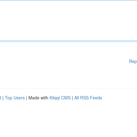
Rep
d
|
Top Users
| Made with
Kliqqi CMS
|
All RSS Feeds