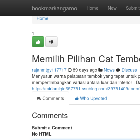
Home
bookmarkangaroo
Home
New
Submit
Home
1
Memilih Pilihan Cat Tem
rajanmtgy117717
89 days ago
News
Discuss
Menyusun warna pelapisan tembok yang tepat untuk p
mempertimbangkan variasi antara luar dan interior . D
https://miriamiqio657751.ssnblog.com/39751409/memilih
Comments
Who Upvoted
Comments
Submit a Comment
No HTML