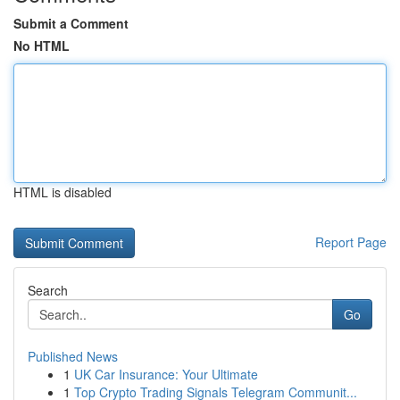
Submit a Comment
No HTML
HTML is disabled
Report Page
Search
Go
Published News
1
UK Car Insurance: Your Ultimate
1
Top Crypto Trading Signals Telegram Communit...