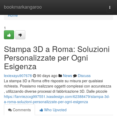
Home
bookmarkangaroo
Togg
navi
Home
1
Stampa 3D a Roma: Soluzioni
Personalizzate per Ogni
Esigenza
lexiexayu907678
90 days ago
News
Discuss
La stampa 3D a Roma offre risposte su misura per qualsiasi
richiesta. Possiamo realizzare oggetti complessi con accuratezza
, utilizzando diverse processi di fabbricazione 3D. Dalle piccole
https://fanniezcxg997551.ivasdesign.com/62388479/stampa-3d-
a-roma-soluzioni-personalizzate-per-ogni-esigenza
Comments
Who Upvoted