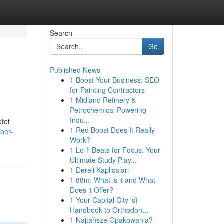
Search
Go
Published News
1
Boost Your Business: SEO
for Painting Contractors
1
Midland Refinery &
Petrochemical Powering
Indu...
etet
1
Red Boost Does It Really
uber-
Work?
1
Lo-fi Beats for Focus: Your
Ultimate Study Play...
1
Dereli Kaplıcaları
1
88m: What is it and What
Does it Offer?
1
Your Capital City 's}
Handbook to Orthodon...
1
Najtańsze Opakowania?