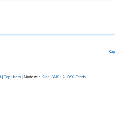
Rep
d
|
Top Users
| Made with
Kliqqi CMS
|
All RSS Feeds