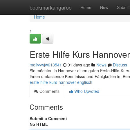
Home
bookmarkangaroo
Home
New
Submit
Home
1
Erste Hilfe Kurs Hannover
mollyywjw613541
91 days ago
News
Discuss
Sie möchten in Hannover einen guten Erste-Hilfe-Kurs 
Ihnen umfassende Kenntnisse und Fähigkeiten im Bere
erste-hilfe-kurs-hannover-englisch
Comments
Who Upvoted
Comments
Submit a Comment
No HTML