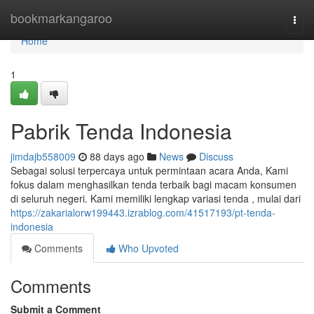
Home
bookmarkangaroo
Togg
navi
Home
1
Pabrik Tenda Indonesia
jimdajb558009
88 days ago
News
Discuss
Sebagai solusi terpercaya untuk permintaan acara Anda, Kami
fokus dalam menghasilkan tenda terbaik bagi macam konsumen
di seluruh negeri. Kami memiliki lengkap variasi tenda , mulai dari
https://zakarialorw199443.izrablog.com/41517193/pt-tenda-
indonesia
Comments
Who Upvoted
Comments
Submit a Comment