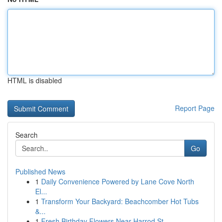
HTML is disabled
Report Page
Search
Go
Published News
1
Daily Convenience Powered by Lane Cove North
El...
1
Transform Your Backyard: Beachcomber Hot Tubs
&...
1
Fresh Birthday Flowers Near Harrod St