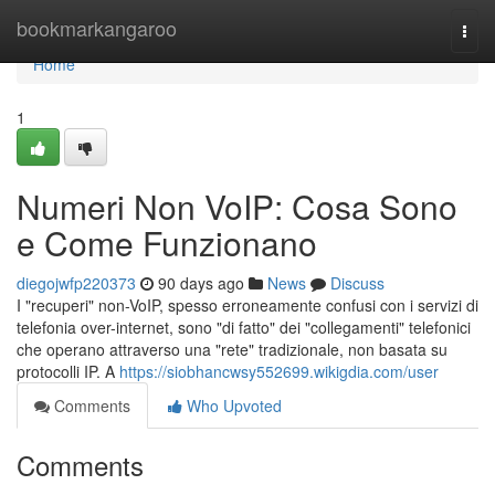
Home
bookmarkangaroo
Togg
navi
Home
1
Numeri Non VoIP: Cosa Sono
e Come Funzionano
diegojwfp220373
90 days ago
News
Discuss
I "recuperi" non-VoIP, spesso erroneamente confusi con i servizi di
telefonia over-internet, sono "di fatto" dei "collegamenti" telefonici
che operano attraverso una "rete" tradizionale, non basata su
protocolli IP. A
https://siobhancwsy552699.wikigdia.com/user
Comments
Who Upvoted
Comments