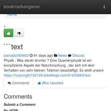
Home
bookmarkangaroo
Togg
navi
Home
1
```text
joanqidz065602
91 days ago
News
Discuss
Physik : Was steckt drunter ? Eine Quantenphysik ist ein
komplizierte Aspekt der Naturforschung , der sich mit dem
Verhalten von sehr kleinen Teilchen beschäftigt. Es stellt unsere
https://roxanngihi192128.link4blogs.com/61930863/text
Comments
Who Upvoted
Comments
Submit a Comment
No HTML