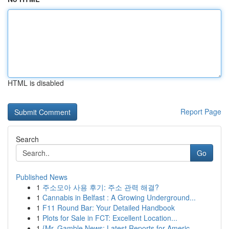
HTML is disabled
Report Page
Search
Go
Published News
1
주소모아 사용 후기: 주소 관력 해결?
1
Cannabis in Belfast : A Growing Underground...
1
F11 Round Bar: Your Detailed Handbook
1
Plots for Sale in FCT: Excellent Location...
1
{Mr. Gamble News: Latest Reports for Americ...