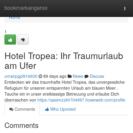
Home
bookmarkangaroo
Togg
navi
Home
1
Hotel Tropea: Ihr Traumurlaub
am Ufer
umairpgpl916600
89 days ago
News
Discuss
Entdecken wir das traumhafte Hotel Tropea, das unvergessliche
Refugium für unseren entspannten Urlaub am blauen Meer .
Tauche ein in unser erstklassige Betreuung und erlaube Dich
überraschen von
https://qasimzzkh704997.howeweb.com/profile
Comments
Who Upvoted
Comments