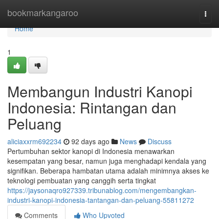
Home
bookmarkangaroo
Togg
navi
Home
1
Membangun Industri Kanopi
Indonesia: Rintangan dan
Peluang
aliciaxxrm692234
92 days ago
News
Discuss
Pertumbuhan sektor kanopi di Indonesia menawarkan
kesempatan yang besar, namun juga menghadapi kendala yang
signifikan. Beberapa hambatan utama adalah minimnya akses ke
teknologi pembuatan yang canggih serta tingkat
https://jaysonaqro927339.tribunablog.com/mengembangkan-
industri-kanopi-indonesia-tantangan-dan-peluang-55811272
Comments
Who Upvoted