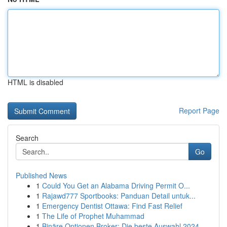
HTML is disabled
Report Page
Search
Go
Published News
1
Could You Get an Alabama Driving Permit O...
1
Rajawd777 Sportbooks: Panduan Detail untuk...
1
Emergency Dentist Ottawa: Find Fast Relief
1
The Life of Prophet Muhammad
1
Binäre Optionen Broker: Die beste Auswahl 2024