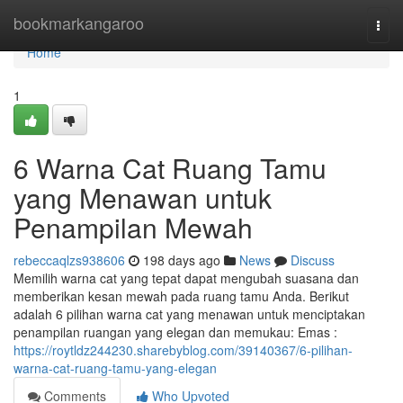
Home
bookmarkangaroo
Togg
navi
Home
1
6 Warna Cat Ruang Tamu
yang Menawan untuk
Penampilan Mewah
rebeccaqlzs938606
198 days ago
News
Discuss
Memilih warna cat yang tepat dapat mengubah suasana dan
memberikan kesan mewah pada ruang tamu Anda. Berikut
adalah 6 pilihan warna cat yang menawan untuk menciptakan
penampilan ruangan yang elegan dan memukau: Emas :
https://roytldz244230.sharebyblog.com/39140367/6-pilihan-
warna-cat-ruang-tamu-yang-elegan
Comments
Who Upvoted