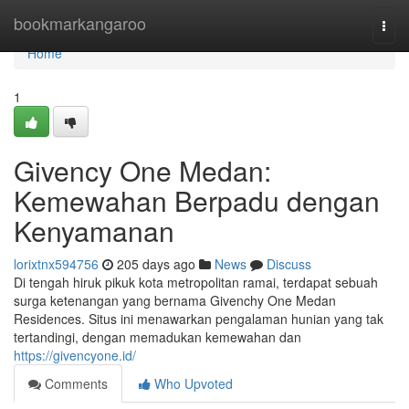
Home
bookmarkangaroo
Togg
navi
Home
1
Givency One Medan:
Kemewahan Berpadu dengan
Kenyamanan
lorixtnx594756
205 days ago
News
Discuss
Di tengah hiruk pikuk kota metropolitan ramai, terdapat sebuah
surga ketenangan yang bernama Givenchy One Medan
Residences. Situs ini menawarkan pengalaman hunian yang tak
tertandingi, dengan memadukan kemewahan dan
https://givencyone.id/
Comments
Who Upvoted